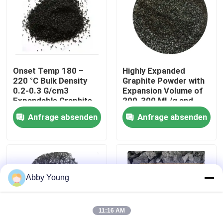
Fabrik-Ausflug
Qualitätskontrolle
Onset Temp 180 –
Highly Expanded
220 °C Bulk Density
Graphite Powder with
0.2-0.3 G/cm3
Expansion Volume of
Treten Sie mit uns in Verbindung
Expandable Graphite
200-300 ML/g and
Powder for
Volatile Content ≤4%
Anfrage absenden
Anfrage absenden
Performance
Nachrichten
Fälle
Abby Young
Graphitrohstoff
11:16 AM
Natürlicher Lamellengraphit