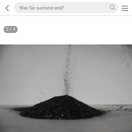
2
/
4