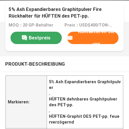
5% Ash Expandierbares Graphitpulver Fire
Rückhalter für HÜFTEN des PET-pp.
MOQ：20 GP-Behälter
Preis：USD$400/TON-USD$3000/TON
Kontaktieren Sie
Bestpreis
uns
PRODUKT-BESCHREIBUNG
5% Ash Expandierbares Graphitpulv
er
,
HÜFTEN dehnbares Graphitpulver
Markieren:
des PET-pp.
,
HÜFTEN-Graphit DES PET-pp. feue
rverzögernd