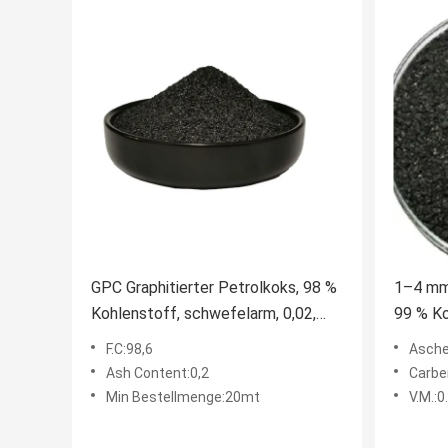
GPC Graphitierter Petrolkoks, 98 %
1–4 mm
Kohlenstoff, schwefelarm, 0,02,
99 % Ko
China-Lieferant
0,01 % 
F.C:98,6
Asch
Ash Content:0,2
Carbe
Min Bestellmenge:20mt
V.M.: