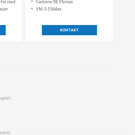
r Stickstoff
Carbene:98.5%max
auer
V.M.:0.5%Max
KONTAKT
raphit
pulver