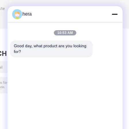
ste
hera
10:53 AM
Good day, what product are you looking 
for?
CHRICHT HINTERLASSEN