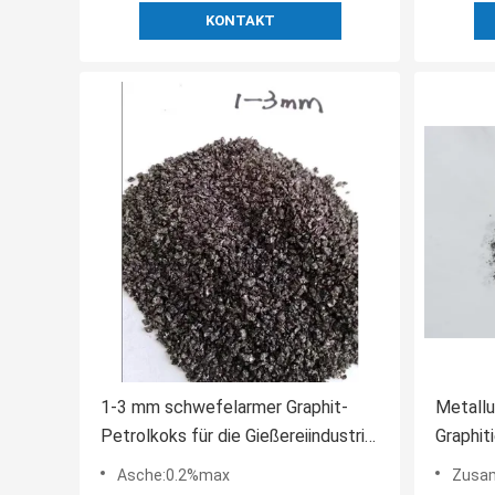
KONTAKT
1-3 mm schwefelarmer Graphit-
Metallu
Petrolkoks für die Gießereiindustrie
Graphit
(GPC)
China
Asche:0.2%max
Zusam