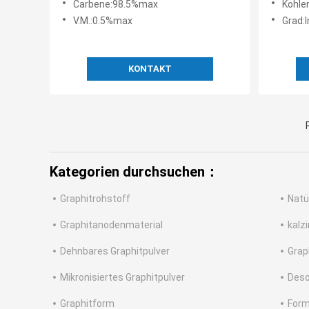
Carbene:98.5%max
Kohlen
V.M.:0.5%max
Grad:I
KONTAKT
Kategorien durchsuchen：
Graphitrohstoff
Natü
Graphitanodenmaterial
kalz
Dehnbares Graphitpulver
Grap
Mikronisiertes Graphitpulver
Deso
Graphitform
Form