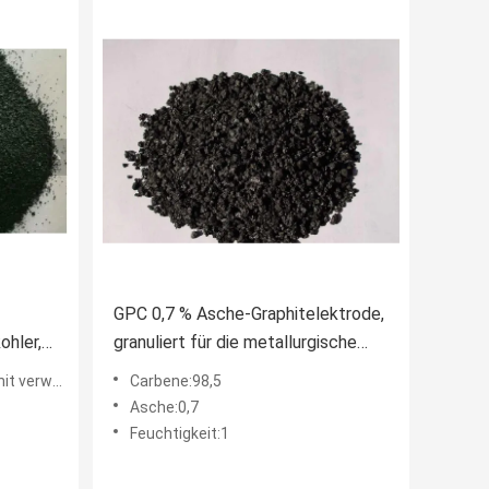
GPC 0,7 % Asche-Graphitelektrode,
ohler,
granuliert für die metallurgische
Industrie FC98,5 % MIN
döl-Koks GPC
Carbene:98,5
Asche:0,7
Feuchtigkeit:1