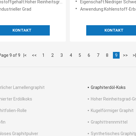
stoffgehalt:Hoher Reinheitsgrad
Eigenschaft:Niedriger Schwefel-niedrige
ndustrieller Grad
Anwendung:Kohlenstoff-Erb
KONTAKT
KONTAKT
Page 9 of 9
|<
<<
1
2
3
4
5
6
7
8
9
>>
>|
rlicher Lamellengraphit
Graphiterdöl-Koks
inierter Erdölkoks
Hoher Reinheitsgrad-G
hitfolien-Rolle
Kugelförmiger Graphit
fin
Graphittrennmittel
loses Graphitpulver
Synthetisches Graphit