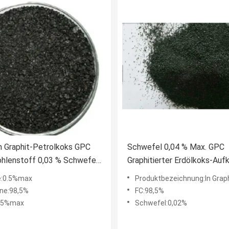
 Graphit-Petrolkoks GPC
Schwefel 0,04 % Max. GPC
hlenstoff 0,03 % Schwefel
Graphitierter Erdölkoks-Aufk
GPC Kohlenstoff-Raiser
Größe 0,2–1 mm
e:0.5%max
Produktbezeichnung:In Graphit verwandelter Er
ne:98,5%
FC:98,5%
0.5%max
Schwefel:0,02%