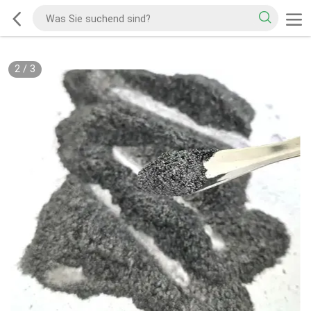
2
/
3