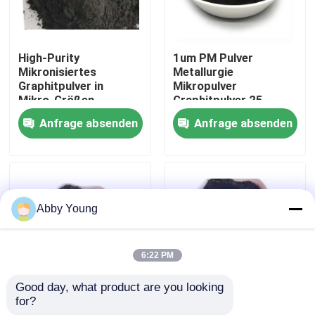
Fabrik-Ausflug
High-Purity
1um PM Pulver
Mikronisiertes
Metallurgie
Qualitätskontrolle
Graphitpulver in
Mikropulver
Mikro-Größen
Graphitpulver 25
Graphitpulver 90%+
Mikron Leitungskraft
Anfrage absenden
Anfrage absenden
hoher
Treten Sie mit uns in Verbindung
Kohlenstofffeingraphit
Nachrichten
Abby Young
Fälle
6:22 PM
Graphitrohstoff
Good day, what product are you looking 
for?
Pulver-Graphitpulver
Hochwertige -200
Natürlicher Lamellengraphit