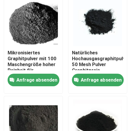
Mikronisiertes
Natürliches
Graphitpulver mit 100
Hochausgasgraphitpulver
Maschengröße hoher
50 Mesh Pulver
Reinheit für
Graphitpreis
Schmiermittel
Anfrage absenden
Anfrage absenden
Haus
Produkte
Über uns