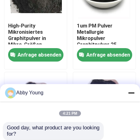
Fabrik-Ausflug
High-Purity
1um PM Pulver
Mikronisiertes
Metallurgie
Qualitätskontrolle
Graphitpulver in
Mikropulver
Mikro-Größen
Graphitpulver 25
Graphitpulver 90%+
Mikron Leitungskraft
Anfrage absenden
Anfrage absenden
hoher
Treten Sie mit uns in Verbindung
Kohlenstofffeingraphit
Nachrichten
Abby Young
Fälle
4:21 PM
Graphitrohstoff
Good day, what product are you looking 
for?
Pulver-Graphitpulver
Hochwertige -200
Natürlicher Lamellengraphit