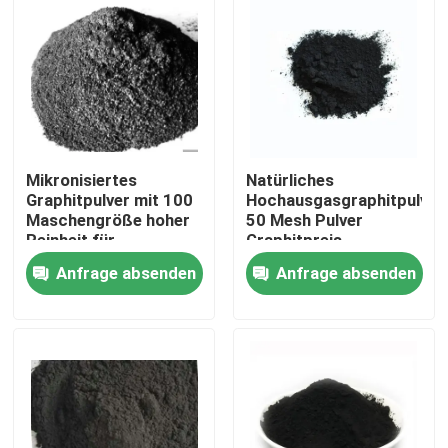
Mikronisiertes
Natürliches
Graphitpulver mit 100
Hochausgasgraphitpulver
Maschengröße hoher
50 Mesh Pulver
Reinheit für
Graphitpreis
Schmiermittel
Anfrage absenden
Anfrage absenden
Haus
Produkte
Über uns