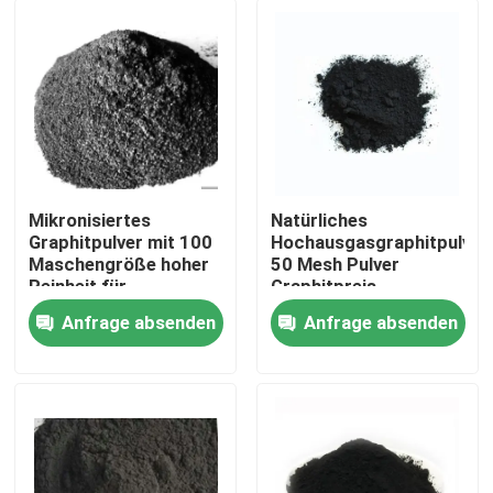
Mikronisiertes
Natürliches
Graphitpulver mit 100
Hochausgasgraphitpulver
Maschengröße hoher
50 Mesh Pulver
Reinheit für
Graphitpreis
Schmiermittel
Anfrage absenden
Anfrage absenden
Haus
Produkte
Über uns