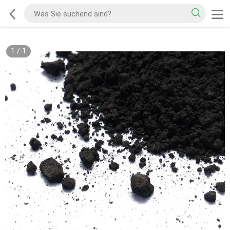
1
/
1