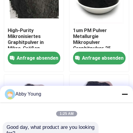
Fabrik-Ausflug
High-Purity
1um PM Pulver
Qualitätskontrolle
Mikronisiertes
Metallurgie
Graphitpulver in
Mikropulver
Mikro-Größen
Graphitpulver 25
Graphitpulver 90%+
Mikron Leitungskraft
Treten Sie mit uns in Verbindung
Anfrage absenden
Anfrage absenden
hoher
Kohlenstofffeingraphit
Nachrichten
Fälle
Abby Young
Graphitrohstoff
1:25 AM
Good day, what product are you looking 
Natürlicher Lamellengraphit