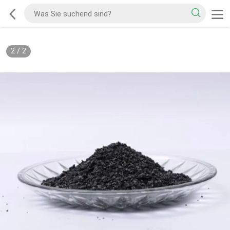
2
/
2