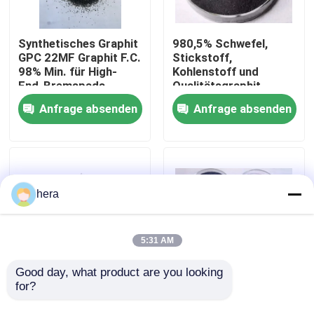
Fabrik-Ausflug
Synthetisches Graphit
980,5% Schwefel,
GPC 22MF Graphit F.C.
Stickstoff,
98% Min. für High-
Kohlenstoff und
Qualitätskontrolle
End-Bremspads
Qualitätsgraphit
Anfrage absenden
Anfrage absenden
Treten Sie mit uns in Verbindung
Nachrichten
hera
Fälle
5:31 AM
Graphitrohstoff
Good day, what product are you looking 
for?
Kohlenstoffsteigerer
Höchster Preis für
Gießerei-Coke GPC
Graphit-Recarburizer
Natürlicher Lamellengraphit