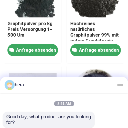
Fabrik-Ausflug
Graphitpulver pro kg
Hochreines
Preis Versorgung 1-
natürliches
Qualitätskontrolle
500 Um
Graphitpulver 99% mit
gutem Graphitpreis
Anfrage absenden
Anfrage absenden
Treten Sie mit uns in Verbindung
Nachrichten
hera
Fälle
8:51 AM
Graphitrohstoff
Good day, what product are you looking 
for?
Graphit-Rohstoff
Dehnbarer
Natürlicher Lamellengraphit