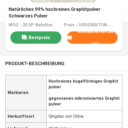
Natürliches 99% hochreines Graphitpulver
Schwarzes Pulver
MOQ：20 GP-Behälter
Preis：USD$500/TON-USD$3000/TON
Kontaktieren Sie
Bestpreis
uns
PRODUKT-BESCHREIBUNG
Hochreines kugelförmiges Graphit
pulver
Markieren:
,
gegossenes mikronisiertes Graphit
pulver
Herkunftsort
Qingdao von China