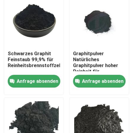
Schwarzes Graphit
Graphitpulver
Feinstaub 99,9% für
Natürliches
Reinheitsbrennstoffzellenanwendungen
Graphitpulver hoher
Reinheit für
Lithiumbatterien
Anfrage absenden
Anfrage absenden
Haus
Produkte
Über uns