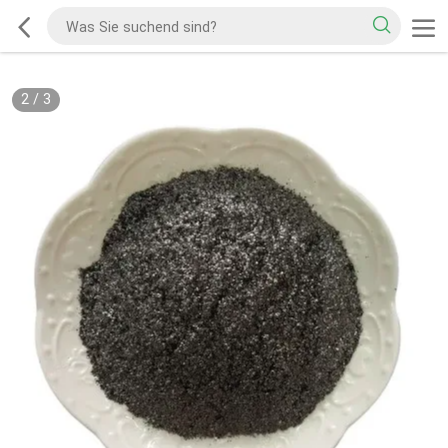
2
/
3