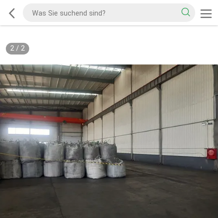
2
/
2