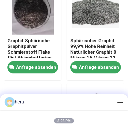
Fabrik-Ausflug
Qualitätskontrolle
Graphit Sphärische
Sphärischer Graphit
Graphitpulver
99,9% Hohe Reinheit
Schmierstoff Flake
Natürlicher Graphit 8
Treten Sie mit uns in Verbindung
für Lithiumbatterien
Mikron 16 Mikron 22
Mikron für
Anfrage absenden
Anfrage absenden
Lithiumbatterien
Nachrichten
Fälle
hera
Graphitrohstoff
8:08 PM
Natürlicher Lamellengraphit