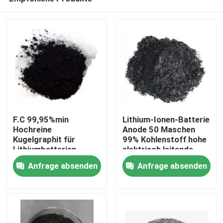
F.C 99,95%min
Lithium-Ionen-Batterie
Hochreine
Anode 50 Maschen
Kugelgraphit für
99% Kohlenstoff hohe
Lithiumbatterien
elektrisch leitende
Haus
Kugelgraphitpulver für
Anfrage absenden
Anfrage absenden
Schmiermittel
Produkte
Über uns